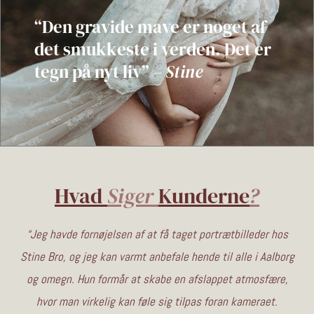
“Den gravide mave er noget af
det smukkeste i verden. Det er
tegn på nyt liv” –
Stine
Hvad
Siger
Kunderne
?
“
Jeg havde fornøjelsen af at få taget portrætbilleder hos
Stine Bro, og jeg kan varmt anbefale hende til alle i Aalborg
og omegn. Hun formår at skabe en afslappet atmosfære,
hvor man virkelig kan føle sig tilpas foran kameraet.