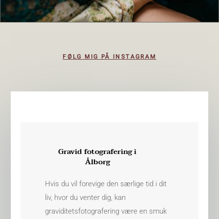
FØLG MIG PÅ INSTAGRAM
Gravid fotografering i
Ålborg
Hvis du vil forevige den særlige tid i dit
liv, hvor du venter dig, kan
graviditetsfotografering være en smuk