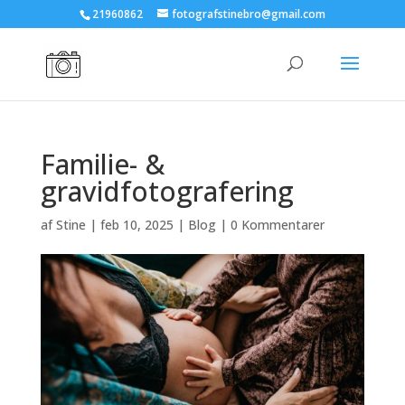
21960862
fotografstinebro@gmail.com
Familie- &
gravidfotografering
af
Stine
|
feb 10, 2025
|
Blog
|
0 Kommentarer