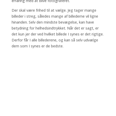
erfaring med at blive fotograferet.
Der skal være frihed til at vælge. Jeg tager mange
billeder i streg, således mange af billederne vil ligne
hinanden. Selv den mindste bevægelse, kan have
betydning for helhedsindtrykket. Når det er sagt, er
det kun jer der ved hvilket billede I synes er det rigtige.
Derfor får I alle billederene, og kan så selv udvælge
dem som I synes er de bedste.
Har du selv samlet inspiration fra for eksempel
pinterrest eller instagram, så send dem gerne til mig
og vi snakker om hvad der kan lade sig gøre. Se et
eksempel
her.
Du kan også blive inspireret på
min
Facebook
og
Instagram
,
Jeg glæder mig til at forevige denne oplevelse mer jer,
De bedste hilsner
Fotograf Stine Bro
📸