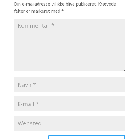
Boudoir fotografering i studiet: Et selvtillidsboost, du
fortjener
Parfotografering
Overvejer du en boudoirfotografering?
Nyfødtfotografering
Gravidfotografering i studiet