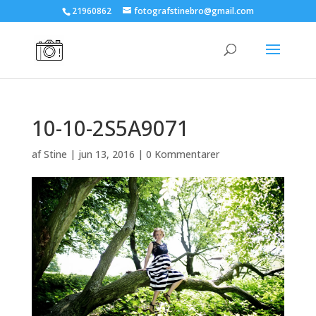
21960862
fotografstinebro@gmail.com
10-10-2S5A9071
af
Stine
|
jun 13, 2016
|
0 Kommentarer