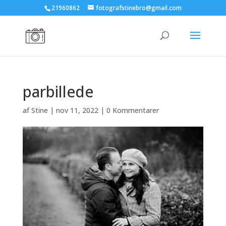
21960862
fotografstinebro@gmail.com
parbillede
af
Stine
|
nov 11, 2022
|
0 Kommentarer