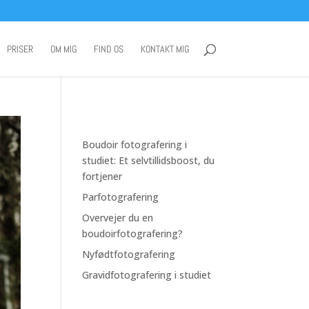
PRISER
OM MIG
FIND OS
KONTAKT MIG
Boudoir fotografering i
studiet: Et selvtillidsboost, du
fortjener
Parfotografering
Overvejer du en
boudoirfotografering?
Nyfødtfotografering
Gravidfotografering i studiet