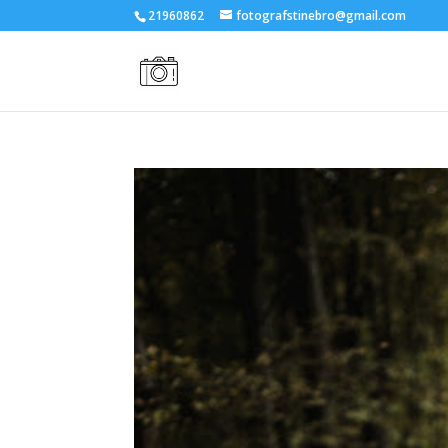
21960862
fotografstinebro@gmail.com