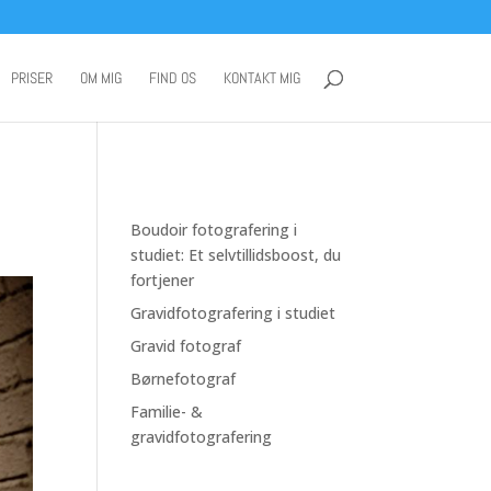
PRISER
OM MIG
FIND OS
KONTAKT MIG
Boudoir fotografering i
studiet: Et selvtillidsboost, du
fortjener
Gravidfotografering i studiet
Gravid fotograf
Børnefotograf
Familie- &
gravidfotografering