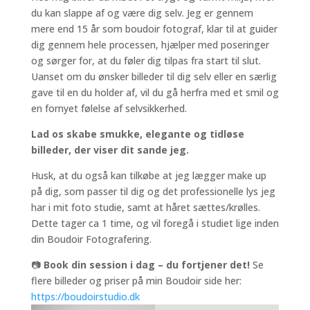
du kan slappe af og være dig selv. Jeg er gennem
mere end 15 år som boudoir fotograf, klar til at guider
dig gennem hele processen, hjælper med poseringer
og sørger for, at du føler dig tilpas fra start til slut.
Uanset om du ønsker billeder til dig selv eller en særlig
gave til en du holder af, vil du gå herfra med et smil og
en fornyet følelse af selvsikkerhed.
Lad os skabe smukke, elegante og tidløse
billeder, der viser dit sande jeg.
Husk, at du også kan tilkøbe at jeg lægger make up
på dig, som passer til dig og det professionelle lys jeg
har i mit foto studie, samt at håret sættes/krølles.
Dette tager ca 1 time, og vil foregå i studiet lige inden
din Boudoir Fotografering.
📷
Book din session i dag – du fortjener det!
Se
flere billeder og priser på min Boudoir side her:
https://boudoirstudio.dk