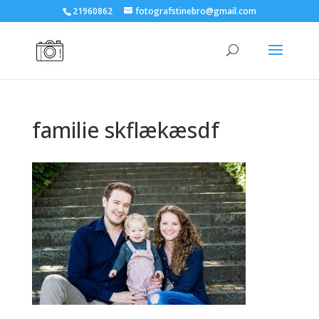
21960862
fotografstinebro@gmail.com
familie skflækæsdf