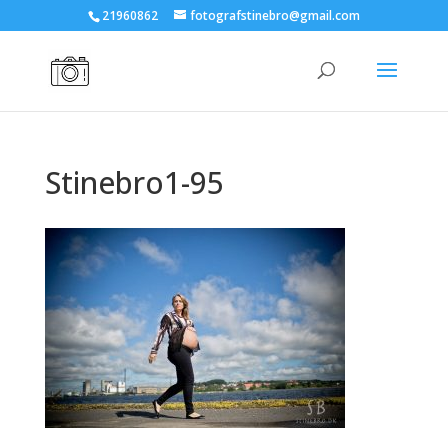
21960862
fotografstinebro@gmail.com
Stinebro1-95