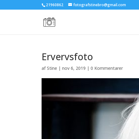
21960862
fotografstinebro@gmail.com
Ervervsfoto
af
Stine
|
nov 6, 2019
|
0 Kommentarer