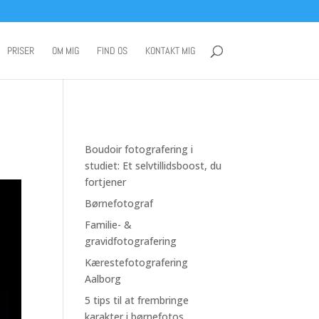
PRISER
OM MIG
FIND OS
KONTAKT MIG
Boudoir fotografering i
studiet: Et selvtillidsboost, du
fortjener
Børnefotograf
Familie- &
gravidfotografering
Kærestefotografering
Aalborg
5 tips til at frembringe
karakter i børnefotos