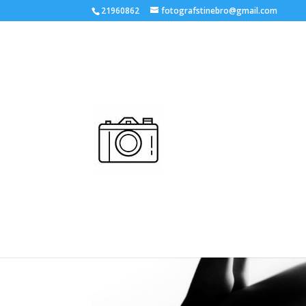
21960862
fotografstinebro@gmail.com
Boudoir.
af
Stine
|
aug 9, 2022
|
0 Kommentarer