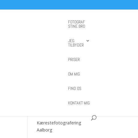
FOTOGRAF
STINE BRO
JEG
TILBYDER
PRISER
Boudoir fotografering i
studiet: Et selvtillidsboost, du
OM MIG
fortjener
Gravid fotograf
FIND OS
Børnefotograf
KONTAKT MIG
Familie- &
gravidfotografering
Kærestefotografering
Aalborg