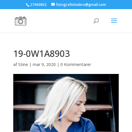
21960862
fotografstinebro@gmail.com
19-0W1A8903
af
Stine
|
mar 9, 2020
|
0 Kommentarer