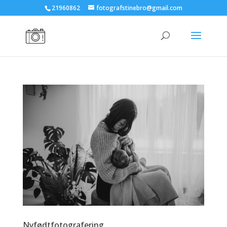
21960862
fotografstinebro@gmail.com
Nyfødtfotografering