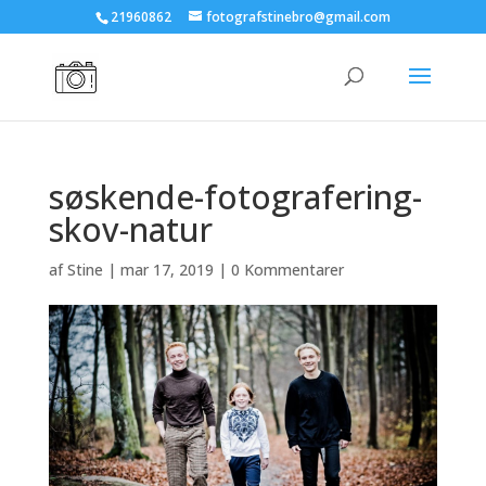
21960862
fotografstinebro@gmail.com
søskende-fotografering-
skov-natur
af
Stine
|
mar 17, 2019
|
0 Kommentarer