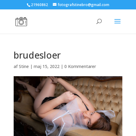
21960862
fotografstinebro@gmail.com
brudesloer
af
Stine
|
maj 15, 2022
|
0 Kommentarer