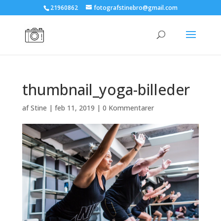
21960862
fotografstinebro@gmail.com
thumbnail_yoga-billeder
af
Stine
|
feb 11, 2019
|
0 Kommentarer