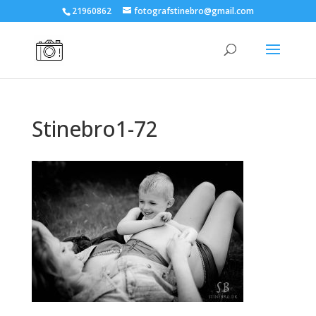
21960862
fotografstinebro@gmail.com
Stinebro1-72