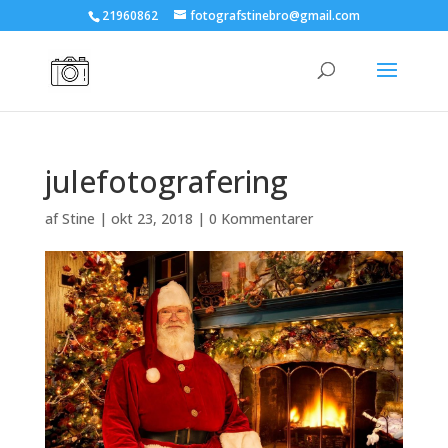
21960862
fotografstinebro@gmail.com
julefotografering
af
Stine
|
okt 23, 2018
|
0 Kommentarer