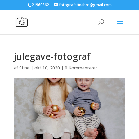
21960862
fotografstinebro@gmail.com
julegave-fotograf
af
Stine
|
okt 10, 2020
|
0 Kommentarer