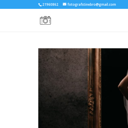
21960862
fotografstinebro@gmail.com