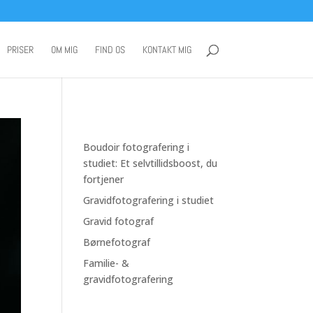
PRISER
OM MIG
FIND OS
KONTAKT MIG
Boudoir fotografering i
studiet: Et selvtillidsboost, du
fortjener
Gravidfotografering i studiet
Gravid fotograf
Børnefotograf
Familie- &
gravidfotografering