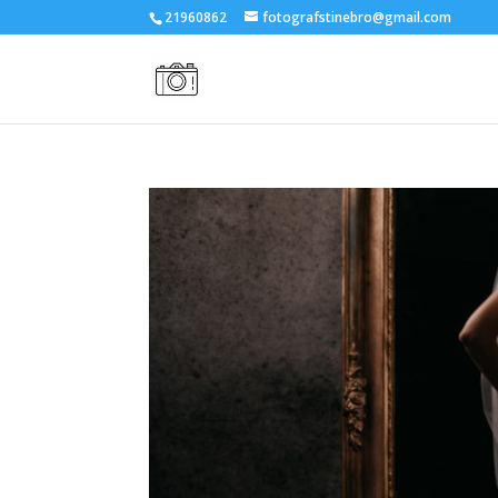
21960862
fotografstinebro@gmail.com