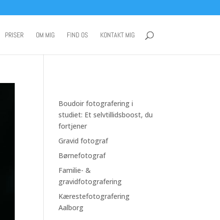
PRISER
OM MIG
FIND OS
KONTAKT MIG
Boudoir fotografering i
studiet: Et selvtillidsboost, du
fortjener
Gravid fotograf
Børnefotograf
Familie- &
gravidfotografering
Kærestefotografering
Aalborg