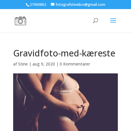
21960862
fotografstinebro@gmail.com
Gravidfoto-med-kæreste
af
Stine
|
aug 9, 2020
|
0 Kommentarer