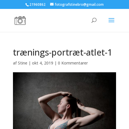
21960862
fotografstinebro@gmail.com
trænings-portræt-atlet-1
af
Stine
|
okt 4, 2019
|
0 Kommentarer