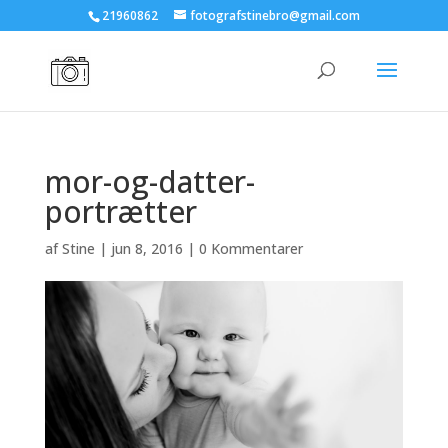
21960862
fotografstinebro@gmail.com
mor-og-datter-
portrætter
af
Stine
|
jun 8, 2016
|
0 Kommentarer