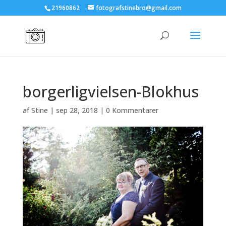
21960862
fotografstinebro@gmail.com
borgerligvielsen-Blokhus
af
Stine
|
sep 28, 2018
|
0 Kommentarer