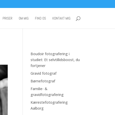
PRISER
OM MIG
FIND OS
KONTAKT MIG
Boudoir fotografering i
studiet: Et selvtillidsboost, du
fortjener
Gravid fotograf
Børnefotograf
Familie- &
gravidfotografering
Kærestefotografering
Aalborg