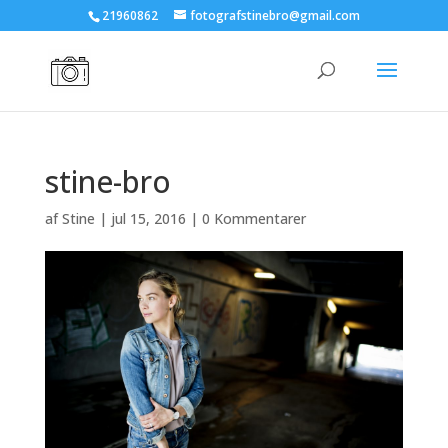
21960862
fotografstinebro@gmail.com
stine-bro
af
Stine
|
jul 15, 2016
|
0 Kommentarer